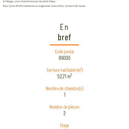
À l'étage, une chambre avec sa salle d'eau.
Pour plus d'informations ou organiser une visite, contactez-nous.
En
bref
Code postal
89000
Surface habitable (m²)
52,71 m²
Nombre de chambre(s)
1
Nombre de pièces
2
Etage