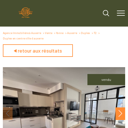
Agence Immobilière à Auxerre
Vente
Yonne
Auxerre
Duplex
T2
Duplex en centre ville d auxerre
retour aux résultats
vendu