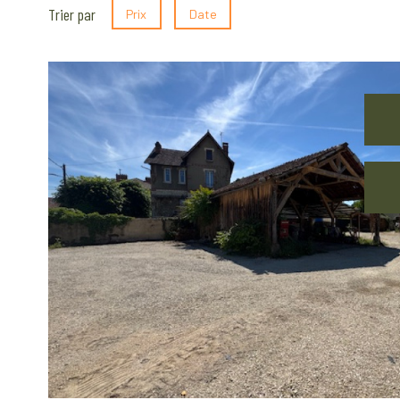
Trier par
Prix
Date
voir le
bien