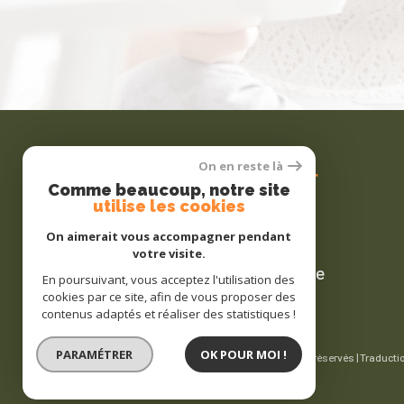
Se
connecter
On en reste là
Comme beaucoup, notre site
utilise les cookies
On aimerait vous accompagner pendant
votre visite.
espace propriétaire
En poursuivant, vous acceptez l'utilisation des
cookies par ce site, afin de vous proposer des
contenus adaptés et réaliser des statistiques !
PARAMÉTRER
OK POUR MOI !
© 2026 | Tous droits réservés | Traducti