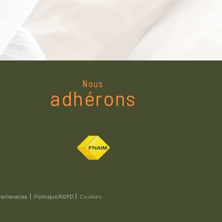
Nous
adhérons
artenaires
Politique RGPD
Cookies