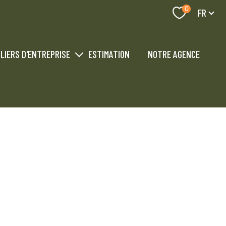
Langue
0
FR
LIERS D'ENTREPRISE
ESTIMATION
NOTRE AGENCE
industriel professionnel
 industriel professionnel