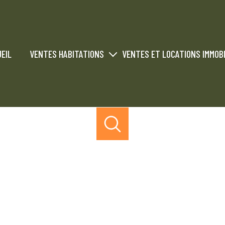
EIL
VENTES HABITATIONS
VENTES ET LOCATIONS IMMOBI
Vendus
Ventes immobiliers commercial 
Locations immobiliers commercial
Vendus
Loués