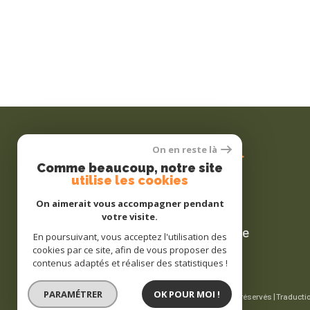
Se
connecter
On en reste là
Comme beaucoup, notre site
utilise les cookies
On aimerait vous accompagner pendant
votre visite.
espace propriétaire
En poursuivant, vous acceptez l'utilisation des
cookies par ce site, afin de vous proposer des
contenus adaptés et réaliser des statistiques !
PARAMÉTRER
OK POUR MOI !
© 2026 | Tous droits réservés | Traducti