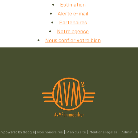
estimation
alerte e-mail
partenaires
notre agence
nous confier votre bien
on powered by Google |
Nos honoraires
Plan du site
Mentions légales
Admin
P