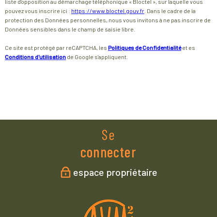
o
s
liste d'opposition au démarchage téléphonique « Bloctel », sur laquelle vous
pouvez vous inscrire ici :
https://www.bloctel.gouv.fr
. Dans le cadre de la
o
protection des Données personnelles, nous vous invitons à ne pas inscrire de
Données sensibles dans le champ de saisie libre.
r
Ce site est protégé par reCAPTCHA, les
Politiques de Confidentialité
et es
d
Conditions d'utilisation
de Google s'appliquent.
o
n
n
é
Se
e
connecter
s
espace propriétaire