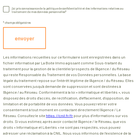
n
o
j'ai pris connaissance de la politique de confidentialité et des informations relatives au
Validation
traitement de mes données personnelles*
s
s
* champs obligatoires
e
c
i
envoyer
o
g
o
Les informations recueillies sur ce formulaire sont enregistrées dans un
n
r
fichier informatisé par La Boite Immo agissant comme Sous-traitant du
e
traitement pour la gestion de la clientèle/prospects de l'Agence / du Réseau
d
qui reste Responsable du Traitement de vos Données personnelles. La base
z
légale du traitement repose sur l'intérêt légitime de l'Agence / du Réseau. Elles
o
sont conservées jusqu'à demande de suppression et sont destinées à
v
l'Agence / au Réseau. Conformément à la loi « informatique et libertés », vous
n
disposez des droits d’accès, de rectification, d’effacement, d’opposition, de
o
limitation et de portabilité de vos données. Vous pouvez retirer votre
n
consentement à tout moment en contactant directement l’Agence / Le
s
Réseau. Consultez le site
https://cnil.fr/fr
pour plus d’informations sur vos
é
droits. Si vous estimez, après avoir contacté l'Agence / le Réseau, que vos
c
droits « Informatique et Libertés » ne sont pas respectés, vous pouvez
e
adresser une réclamation à la CNIL. Nous vous informons de l’existence de la