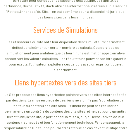
part ayant pour conséquence l'absence d'exactitude, de fiabilité, de
pertinence, d'exhaustivité, d'actualité des informations insérées sur le service
"Petites Annonces" du Site. Il en est de même pour la disponibilité juridique
des biens cités dans les annonces.
Services de Simulations
Les utilisateurs du Site ont à leur disposition des "simulateurs" permettant
d'effectuer aisément un certain nombre de calculs. Ces services de
simulation n'ont pour ambition que de fournir une estimation approximative
concernant les valeurs calculées. Les résultats ne pouvant pas être garantis
pour exacts, l'utilisateur exploitera ces calculs avec un esprit critique et
discernement.
Liens hypertextes vers des sites tiers
Le Site propose des liens hypertextes pointant vers des sites Internet édités
par des tiers. La mise en place de ces liens ne signifie pas l'approbation par
l'éditeur du contenu des dits sites. L'Editeur ne peut pas réaliser en
permanence un contrôle du contenu des dits sites, et ne peut donc garantir :
l'exactitude, la fiabilité, la pertinence, la mise à jour, ou l'exhaustivité de leur
contenu ; leur accès et bon fonctionnement technique. Par conséquent, la
responsabilité de l'Editeur ne pourra être retenue en cas d'éventuel litige entre