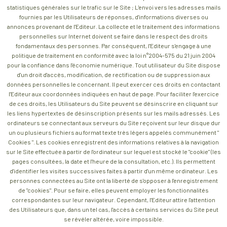
statistiques générales sur le trafic sur le Site ; L'envoi vers les adresses mails
fournies par les Utilisateurs de réponses, d'informations diverses ou
annonces provenant de l'Editeur. La collecte et le traitement des informations
personnelles sur Internet doivent se faire dans le respect des droits
fondamentaux des personnes. Par conséquent, l'Editeur s'engage à une
politique de traitement en conformité avec la loi n°2004-575 du 21 juin 2004
pour la confiance dans l'économie numérique. Tout utilisateur du Site dispose
d'un droit d'accès, modification, de rectification ou de suppression aux
données personnelles le concernant. Il peut exercer ces droits en contactant
l'Editeur aux coordonnées indiquées en haut de page. Pour faciliter l'exercice
de ces droits, les Utilisateurs du Site peuvent se désinscrire en cliquant sur
les liens hypertextes de désinscription présents sur les mails adressés. Les
ordinateurs se connectant aux serveurs du Site reçoivent sur leur disque dur
un ou plusieurs fichiers au format texte très légers appelés communément "
Cookies ". Les cookies enregistrent des informations relatives à la navigation
sur le Site effectuée à partir de l'ordinateur sur lequel est stocké le "cookie" (les
pages consultées, la date et l'heure de la consultation, etc.). Ils permettent
d'identifier les visites successives faites à partir d'un même ordinateur. Les
personnes connectées au Site ont la liberté de s'opposer à l'enregistrement
de "cookies". Pour se faire, elles peuvent employer les fonctionnalités
correspondantes sur leur navigateur. Cependant, l'Editeur attire l'attention
des Utilisateurs que, dans un tel cas, l'accès à certains services du Site peut
se révéler altérée, voire impossible.