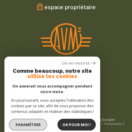
espace propriétaire
On en reste là
Comme beaucoup, notre site
Nous
utilise les cookies
adhérons
On aimerait vous accompagner pendant
votre visite.
En poursuivant, vous acceptez l'utilisation des
cookies par ce site, afin de vous proposer des
contenus adaptés et réaliser des statistiques !
© 2026 | Tous droits réservés | Traduction powered by Google |
Nos honoraires
Plan du site
Mentions légales
Admin
Partenaires
PARAMÉTRER
OK POUR MOI !
Politique RGPD
Cookies