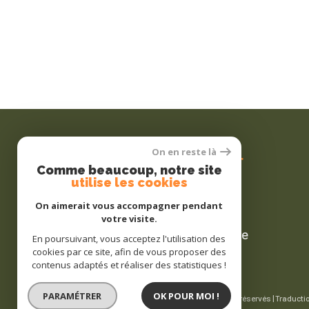
Se
connecter
On en reste là
Comme beaucoup, notre site
utilise les cookies
On aimerait vous accompagner pendant
votre visite.
espace propriétaire
En poursuivant, vous acceptez l'utilisation des
cookies par ce site, afin de vous proposer des
contenus adaptés et réaliser des statistiques !
PARAMÉTRER
OK POUR MOI !
© 2026 | Tous droits réservés | Traducti