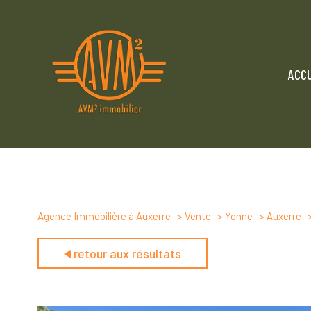
ACCU
Agence Immobilière à Auxerre
Vente
Yonne
Auxerre
retour aux résultats