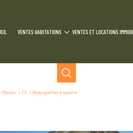
EIL
VENTES HABITATIONS
VENTES ET LOCATIONS IMMOBI
Vendus
Ventes immobiliers commercial 
Locations immobiliers commercial
Vendus
Loués
Maison
T3
Beau quartier d auxerre