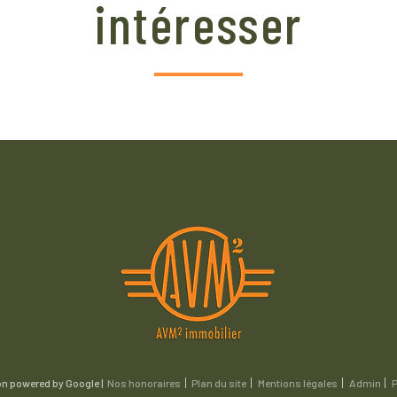
intéresser
on powered by Google |
Nos honoraires
Plan du site
Mentions légales
Admin
P