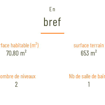
En
bref
rface habitable (m²)
surface terrain
70,80 m²
653 m²
ombre de niveaux
Nb de salle de bai
2
1