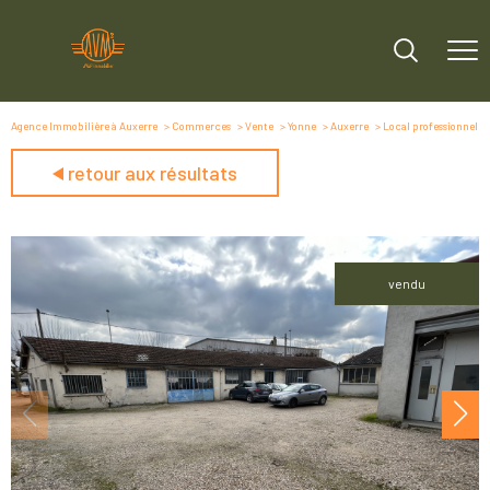
Agence Immobilière à Auxerre
Commerces
Vente
Yonne
Auxerre
Local professionnel
retour aux résultats
vendu