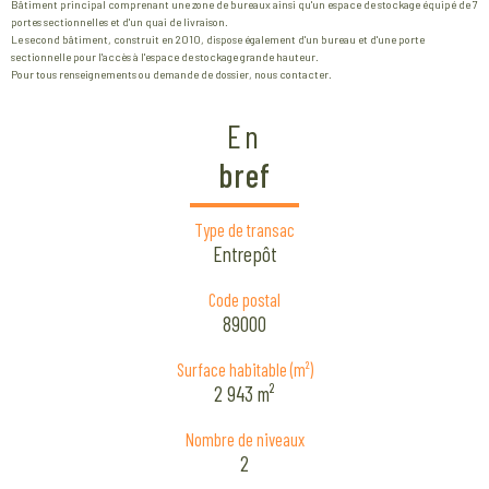
Bâtiment principal comprenant une zone de bureaux ainsi qu'un espace de stockage équipé de 7
portes sectionnelles et d'un quai de livraison.
Le second bâtiment, construit en 2010, dispose également d'un bureau et d'une porte
sectionnelle pour l'accès à l'espace de stockage grande hauteur.
Pour tous renseignements ou demande de dossier, nous contacter.
En
bref
Type de transac
Entrepôt
Code postal
89000
Surface habitable (m²)
2 943 m²
Nombre de niveaux
2