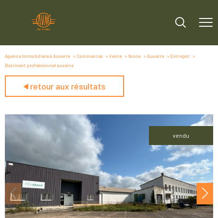
Agence Immobilière à Auxerre
Commerces
Vente
Yonne
Auxerre
Entrepot
Batiment professionnel auxerre
retour aux résultats
vendu