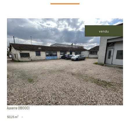
vendu
voir le bien
Auxerre (89000)
513,25 m²
-