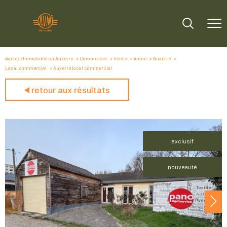
Agence Immobilière à Auxerre
Commerces
Vente
Yonne
Auxerre
Local commercial
Auxerre local commercial
retour aux résultats
exclusif
nouveauté