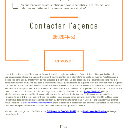
j'ai pris connaissance de la politique de confidentialité et des informations
relatives au traitement de mes données personnelles*
Contacter l'agence
0602041453
Validation
envoyer
Les informations recueillies sur ce formulaire sont enregistrées dans un fichier informatisé par La Boite Immo
agissant comme Sous-traitant du traitement pour la gestion de la clientèle/prospects de l'Agence / du Réseau qui
reste Responsable du Traitement de vos Données personnelles. La base légale du traitement repose sur l'intérêt
légitime de l'Agence / du Réseau. Elles sont conservées jusqu'à demande de suppression et sont destinées à l'Agence
/ au Réseau. Conformément à la loi « informatique et libertés », vous disposez des droits d’accès, de rectification,
d’effacement, d’opposition, de limitation et de portabilité de vos données. Vous pouvez retirer votre consentement à
tout moment en contactant directement l’Agence / Le Réseau. Consultez le site
https://cnil.fr/fr
pour plus
d’informations sur vos droits. Si vous estimez, après avoir contacté l'Agence / le Réseau, que vos droits «
Informatique et Libertés » ne sont pas respectés, vous pouvez adresser une réclamation à la CNIL. Nous vous
informons de l’existence de la liste d'opposition au démarchage téléphonique « Bloctel », sur laquelle vous pouvez
vous inscrire ici :
https://www.bloctel.gouv.fr
. Dans le cadre de la protection des Données personnelles, nous vous
invitons à ne pas inscrire de Données sensibles dans le champ de saisie libre.
Ce site est protégé par reCAPTCHA, les
Politiques de Confidentialité
et es
Conditions d'utilisation
de Google
s'appliquent.
En