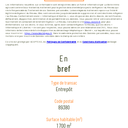
Les informations recueillies sur ce formulaire sont enregistrées dans un fichier informatisé par La Boite Immo
agissant comme Sous-traitant du traitement pour la gestion de la clientèle/prospects de l'Agence / du Réseau qui
reste Responsable du Traitement de vos Données personnelles. La base légale du traitement repose sur l'intérêt
légitime de l'Agence / du Réseau. Elles sont conservées jusqu'à demande de suppression et sont destinées à l'Agence
/ au Réseau. Conformément à la loi « informatique et libertés », vous disposez des droits d’accès, de rectification,
d’effacement, d’opposition, de limitation et de portabilité de vos données. Vous pouvez retirer votre consentement à
tout moment en contactant directement l’Agence / Le Réseau. Consultez le site
https://cnil.fr/fr
pour plus
d’informations sur vos droits. Si vous estimez, après avoir contacté l'Agence / le Réseau, que vos droits «
Informatique et Libertés » ne sont pas respectés, vous pouvez adresser une réclamation à la CNIL. Nous vous
informons de l’existence de la liste d'opposition au démarchage téléphonique « Bloctel », sur laquelle vous pouvez
vous inscrire ici :
https://www.bloctel.gouv.fr
. Dans le cadre de la protection des Données personnelles, nous vous
invitons à ne pas inscrire de Données sensibles dans le champ de saisie libre.
Ce site est protégé par reCAPTCHA, les
Politiques de Confidentialité
et es
Conditions d'utilisation
de Google
s'appliquent.
En
bref
Type de transac
Entrepôt
Code postal
89380
Surface habitable (m²)
1 700 m²