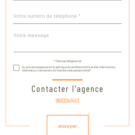
Téléphone
*
Message
Fieldset
*
par
défaut
* Champs obligatoires
Validation
j'ai pris connaissance de la politique de confidentialité et des informations
relatives au traitement de mes données personnelles*
Contacter l'agence
0602041453
Validation
envoyer