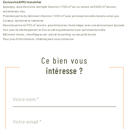
Exclusivité AVM2 Immobilier
Appoigny, zone d'activité, entrepôt d'environ 1 700 m² sur un terrain de 5 900 m² environ,
entièrement clos.
Première partie du bâtiment d'environ 1 000 m² avec porte sectionnelle récente, ainsi que
bureaux, sanitaires et vestiaires.
Seconde partie de 700 m² environ, grande hauteur de stockage, avec une zone tampon équipée
d'un quai de déchargement et d'un accès supplémentaire par porte sectionnelle.
Bâtiment récent, chauffage au sol, places de parking, accès poids lourds.
Pour plus d'informations, n'hésitez pas à nous contacter.
Ce bien vous
intéresse ?
Nom
Fieldset
*
par
défaut
email
*